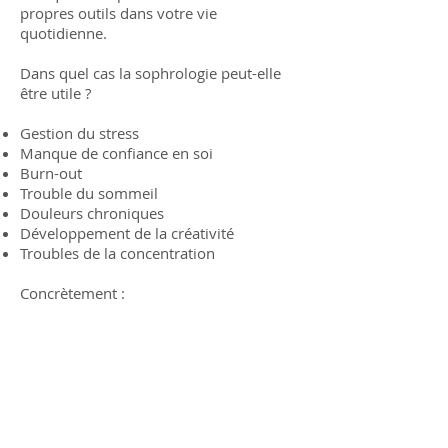
propres outils dans votre vie
quotidienne.
Dans quel cas la sophrologie peut-elle
être utile ?
Gestion du stress
Manque de confiance en soi
Burn-out
Trouble du sommeil
Douleurs chroniques
Développement de la créativité
Troubles de la concentration
Concrètement :
Je propose un accompagnement
individuel. Avant de commencer les
séances, je vous propose un premier
entretien afin de faire connaissance, de
découvrir vos besoins, vos attentes.